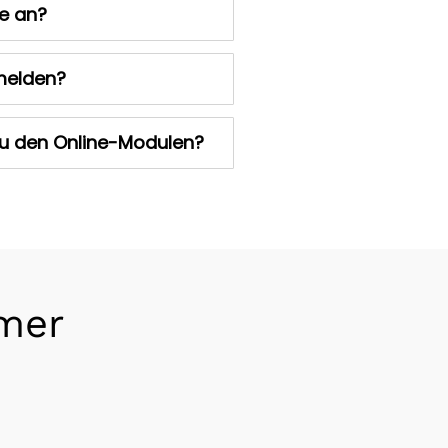
e an?
melden?
zu den Online-Modulen?
mer