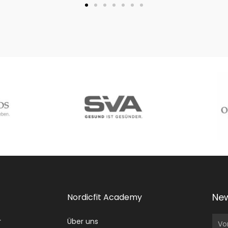
New
Nordicfit Academy
Vo
r
Über uns