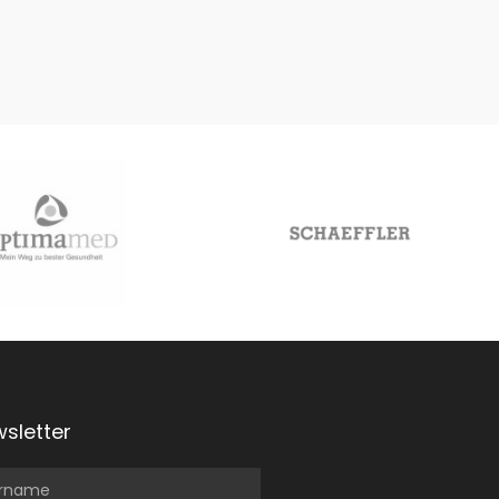
sletter
rname