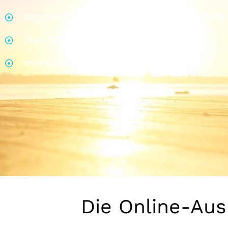
Regelmäßige Trainersprechstunden & Webin
Über 200 Praxisvideos
International anerkannt
Die Online-Aus