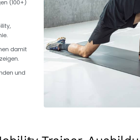
gen (100+)
ity,
ie.
nen damit
zeigen.
unden und