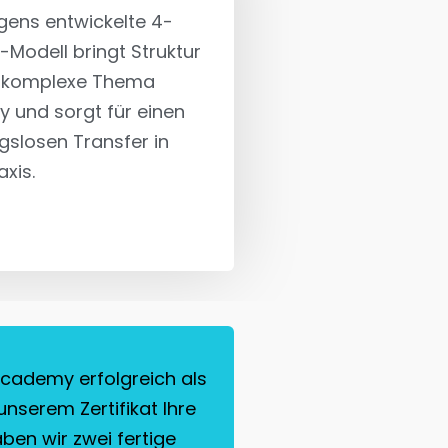
gens entwickelte 4-
-Modell bringt Struktur
s komplexe Thema
ty und sorgt für einen
gslosen Transfer in
axis.
 Academy erfolgreich als
nserem Zertifikat Ihre
ben wir zwei fertige