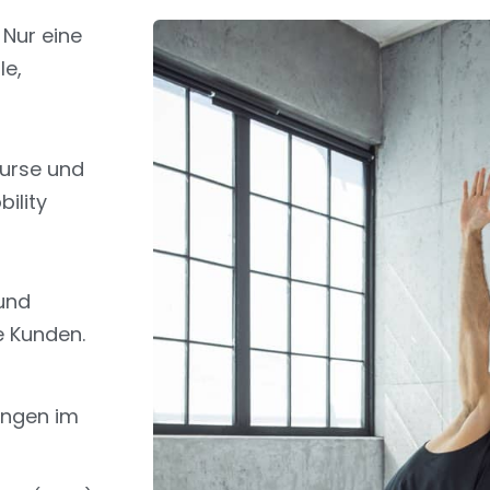
 Nur eine
le,
Kurse und
ility
und
e Kunden.
ungen im