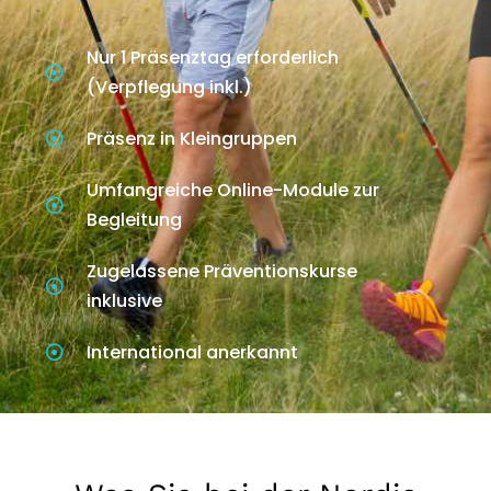
Nur 1 Präsenztag erforderlich
(Verpflegung inkl.)
Präsenz in Kleingruppen
Umfangreiche Online-Module zur
Begleitung
Zugelassene Präventionskurse
inklusive
International anerkannt