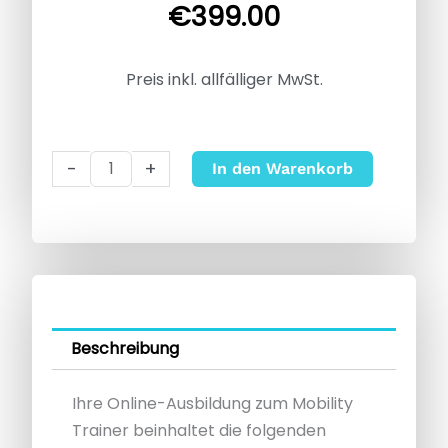
€
399.00
Preis inkl. allfälliger MwSt.
Mobility
-
+
In den Warenkorb
Trainer
Ausbildung
Online
Menge
Beschreibung
Ihre Online-Ausbildung zum Mobility
Trainer beinhaltet die folgenden