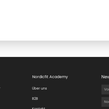
New
Nordicfit Academy
Vo
r
Über uns
B2B
Na
Kontakt