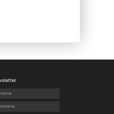
sletter
rname
chname