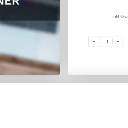
inkl. Mw
12
-
+
Monate
Verlängerung
Lauftrainer
Menge